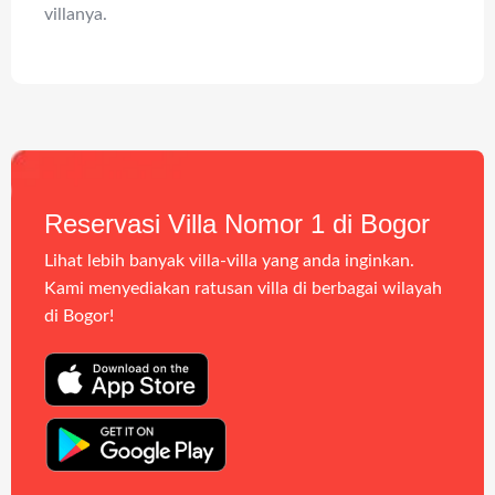
villanya.
Reservasi Villa Nomor 1 di Bogor
Lihat lebih banyak villa-villa yang anda inginkan.
Kami menyediakan ratusan villa di berbagai wilayah
di Bogor!