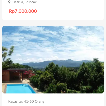
Cisarua
,
Puncak
Rp
7.000.000
Kapasitas 41-60 Orang