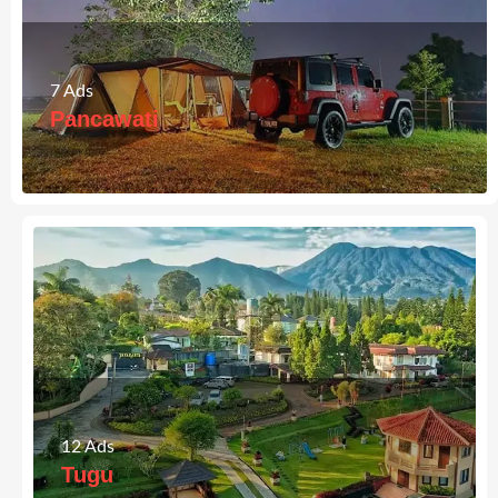
7
Ads
Pancawati
12
Ads
Tugu