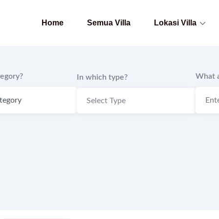
Home
Semua Villa
Lokasi Villa
tegory?
What a
In which type?
Select Type