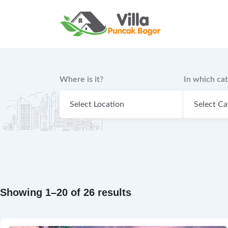
Skip
to
content
Where is it?
In which ca
Showing 1–20 of 26 results