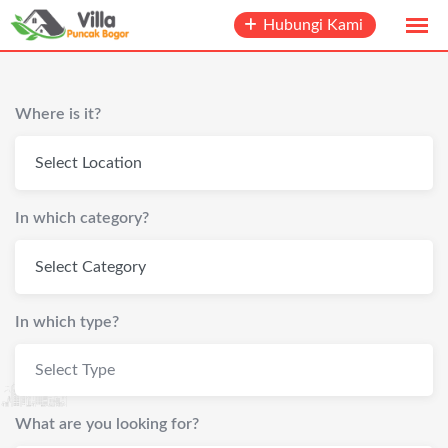
Skip
Hubungi Kami
to
content
Where is it?
In which category?
In which type?
Select Type
What are you looking for?