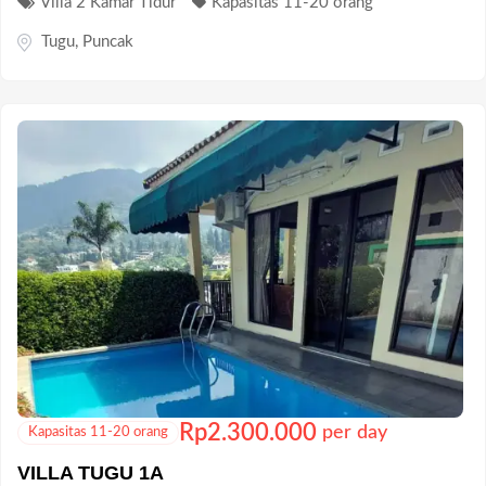
Rp
2.300.000
per day
Kapasitas 11-20 orang
VILLA TUGU 1A
VILLA TUGU 1A merupakan villa yang memiliki 2 kamar
tidur, kolam renang private, dapur lengkap, wifi, saung,
alat bbq dan...
Villa 2 Kamar Tidur
Kapasitas 11-20 orang
Tugu
,
Puncak