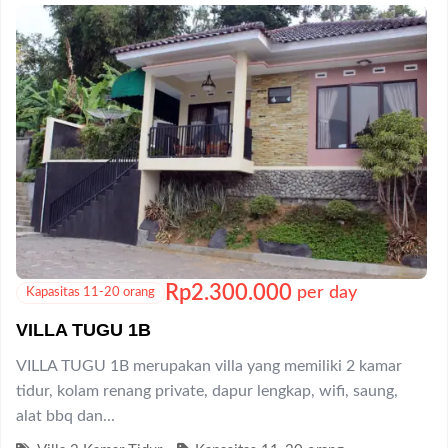
Rp
2.300.000
per day
Kapasitas 11-20 orang
VILLA TUGU 1B
VILLA TUGU 1B merupakan villa yang memiliki 2 kamar
tidur, kolam renang private, dapur lengkap, wifi, saung,
alat bbq dan...
Villa 2 Kamar Tidur
Kapasitas 11-20 orang
Tugu
,
Puncak