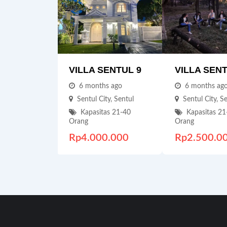
VILLA SENTUL 9
VILLA SENT
6 months ago
6 months ag
Sentul City
,
Sentul
Sentul City
,
Se
Kapasitas 21-40
Kapasitas 21
Orang
Orang
Rp
4.000.000
Rp
2.500.0