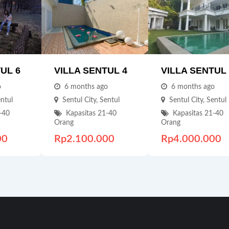
UL 6
VILLA SENTUL 4
VILLA SENTUL 
o
6 months ago
6 months ago
ntul
Sentul City
,
Sentul
Sentul City
,
Sentul
-40
Kapasitas 21-40
Kapasitas 21-40
Orang
Orang
00
Rp
2.100.000
Rp
4.000.000