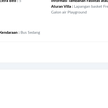
 Extra Bed
:
5
Informasi Tambahan Fasilitas ata
Aturan Villa
:
Lapangan basket Fr
Galon air Playground
Kendaraan
:
Bus Sedang